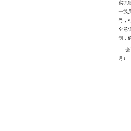
实抓
一线
号，
全意
制，
会
月）