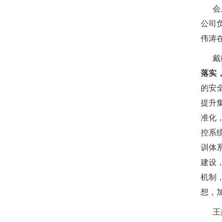
会
公司
伟涛
戴
落实
的安
提升
准化
控系
训体
建设
机制
想，
王