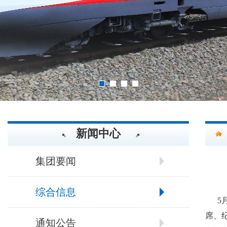
2
3
4
1
新闻中心
集团要闻
综合信息
5
席、
通知公告