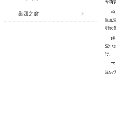
专项
检
集团之窗
重点
明设
经
查中
行。
下
提供