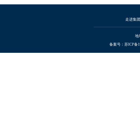
走进集
地
备案号：
苏ICP备19