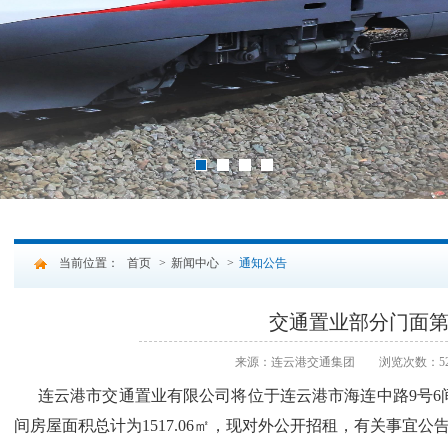
2
3
4
1
当前位置：
首页
>
新闻中心
>
通知公告
交通置业部分门面
来源：连云港交通集团
浏览次数：52
连云港市交通置业有限公司将位于连云港市海连中路
9号
间
房屋面积总计为1517.06㎡，现对外公开招租，有关事宜公