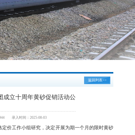
返回列表>>
团成立十周年黄砂促销活动公
44
录入时间：2025-08-03
格定价工作小组研究，决定开展
为期一个月的限时
黄砂