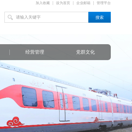
|
|
|
加入收藏
设为首页
企业邮箱
管理平台
搜索
经营管理
党群文化