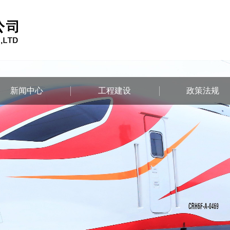
新闻中心
工程建设
政策法规