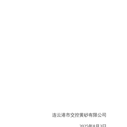
连云港市交控黄砂有限公司
202
5
年
8
月
3
日