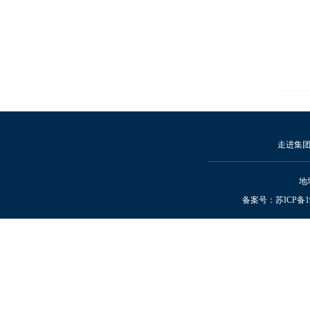
走进集
地
备案号：
苏ICP备19