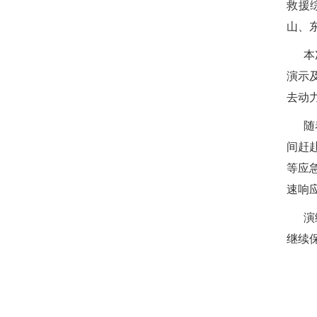
救援
山
、
本
演示
去动
随
间赶
等应
速响
演
继续