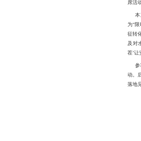
席活
本
为
“
限
征转
及对
茬
’
让
参
动。
落地