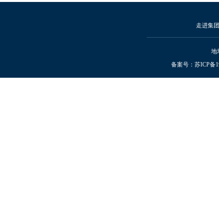
走进集
地
备案号：
苏ICP备19