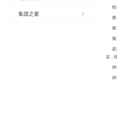
经
集团之窗
第
第
第
若
议，
评
评