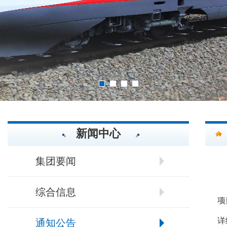
2
3
4
1
新闻中心
集团要闻
综合信息
项
详
通知公告