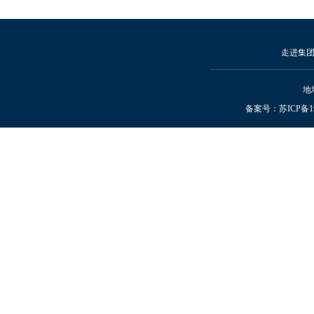
走进集
地
备案号：
苏ICP备19